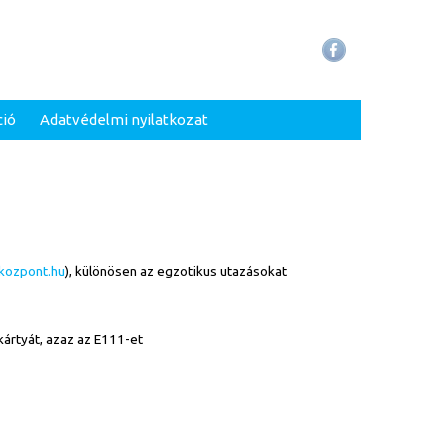
ció
Adatvédelmi nyilatkozat
okozpont.hu
), különösen az egzotikus utazásokat
 kártyát, azaz az E111-et