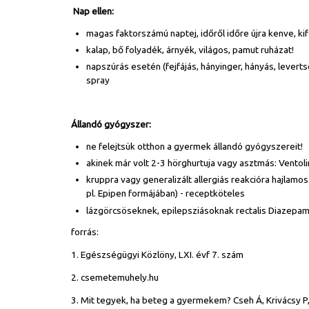
Nap ellen:
magas faktorszámú naptej, időről időre újra kenve, ki
kalap, bő folyadék, árnyék, világos, pamut ruházat!
napszúrás esetén (fejfájás, hányinger, hányás, leverts
spray
Állandó gyógyszer:
ne felejtsük otthon a gyermek állandó gyógyszereit!
akinek már volt 2-3 hörghurtuja vagy asztmás: Ventoli
kruppra vagy generalizált allergiás reakcióra hajlamo
pl. Epipen formájában) - receptköteles
lázgörcsöseknek, epilepsziásoknak rectalis Diazepam
forrás:
1. Egészségügyi Közlöny, LXI. évf 7. szám
2. csemetemuhely.hu
3. Mit tegyek, ha beteg a gyermekem? Cseh Á, Krivácsy P