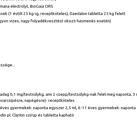
umana electrolyt, BioGaia ORS
nek (1 évtől 25 kg-ig, receptköteles), Daedalon tabletta 25 kg felett
nagyon vizes, nagy folyadékvesztést okozó hasmenés esetén)
essége...
api adag 0,1 mg/testsúlykg, ami 2 csepp/testsúlykg-nak felel meg naponta, 
rovarcsípésre, napégésre)- receptköteles
1-5 éves gyermekek: naponta egyszer 2,5 ml, 6-11 éves gyermekek: naponta 
din pl. Claritin szirup és tabletta kapható