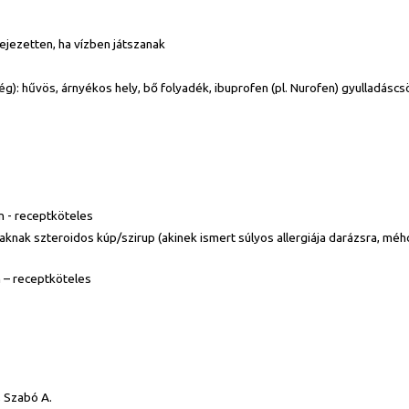
fejezetten, ha vízben játszanak
ég): hűvös, árnyékos hely, bő folyadék, ibuprofen (pl. Nurofen) gyulladáscs
n - receptköteles
saknak szteroidos kúp/szirup (akinek ismert súlyos allergiája darázsra, méh
 – receptköteles
, Szabó A.