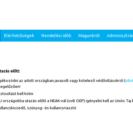
Elérhetőségek
Rendelési idők
Magunkról
Adminisztrá
tazás előtt:
ájékozódni az adott országban javasolt vagy kötelező védőoltásokról (
olt
egelőzően!
iztosítást kell kötni
U országokba utazás előtt a NEAK-nál (volt OEP) igényelni kell az Uniós Taj
ullancskiszedő, szúnyog- és kullancsriasztó