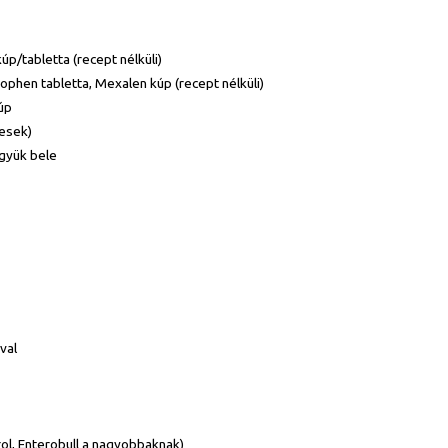
úp/tabletta (recept nélküli)
bophen tabletta, Mexalen kúp (recept nélküli)
úp
lesek)
együk bele
val
rol, Enterobull a nagyobbaknak)