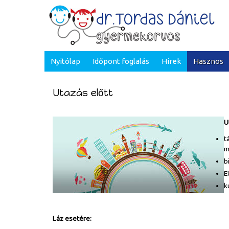
Nyitólap
Időpont foglalás
Hírek
Hasznos
Utazás előtt
U
t
m
b
E
k
Láz esetére: