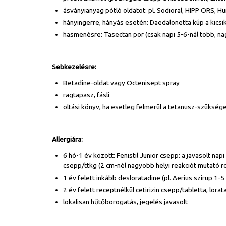
ásványianyag pótló oldatot: pl. Sodioral, HIPP ORS, H
hányingerre, hányás esetén: Daedalonetta kúp a kicsik
hasmenésre: Tasectan por (csak napi 5-6-nál több, 
Sebkezelésre:
Betadine-oldat vagy Octenisept spray
ragtapasz, fásli
oltási könyv, ha esetleg felmerül a tetanusz-szükség
Allergiára:
6 hó-1 év között: Fenistil Junior csepp: a javasolt n
csepp/ttkg (2 cm-nél nagyobb helyi reakciót mutató 
1 év felett inkább desloratadine (pl. Aerius szirup 
2 év felett receptnélkül cetirizin csepp/tabletta, lorata
lokalisan hűtőborogatás, jegelés javasolt