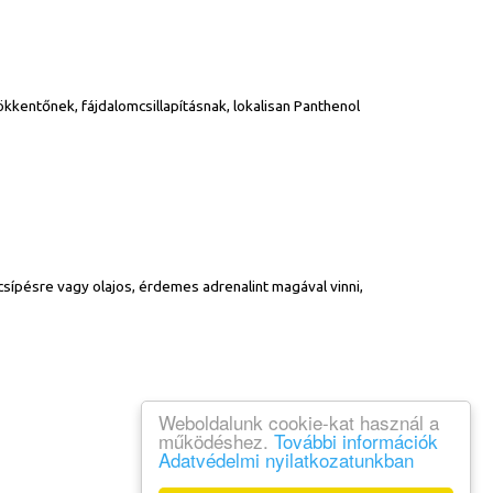
ökkentőnek, fájdalomcsillapításnak, lokalisan Panthenol
csípésre vagy olajos, érdemes adrenalint magával vinni,
Weboldalunk cookie-kat használ a
működéshez.
További információk
Adatvédelmi nyilatkozatunkban