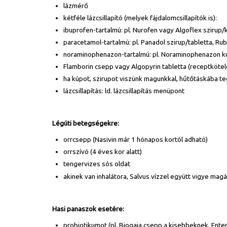
lázmérő
kétféle lázcsillapító (melyek fájdalomcsillapítók is):
ibuprofen-tartalmú: pl. Nurofen vagy Algoflex szirup/k
paracetamol-tartalmú: pl. Panadol szirup/tabletta, Ru
noraminophenazon-tartalmú: pl. Noraminophenazon k
Flamborin csepp vagy Algopyrin tabletta (receptköte
ha kúpot, szirupot viszünk magunkkal, hűtőtáskába t
lázcsillapítás: ld. lázcsillapítás menüpont
Légúti betegségekre:
orrcsepp (Nasivin már 1 hónapos kortól adható)
orrszívó (4 éves kor alatt)
tengervizes sós oldat
akinek van inhalátora, Salvus vízzel együtt vigye magá
Hasi panaszok esetére:
probiotikumot (pl. Biogaia csepp a kisebbeknek, Ente