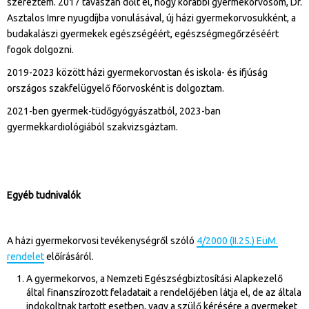
szereztem. 2017 tavaszán dőlt el, hogy korábbi gyermekorvosom, Dr.
Asztalos Imre nyugdíjba vonulásával, új házi gyermekorvosukként, a
budakalászi gyermekek egészségéért, egészségmegőrzéséért
fogok dolgozni.
2019-2023 között házi gyermekorvostan és iskola- és ifjúság
országos szakfelügyelő főorvosként is dolgoztam.
2021-ben gyermek-tüdőgyógyászatból, 2023-ban
gyermekkardiológiából szakvizsgáztam.
Egyéb tudnivalók
A házi gyermekorvosi tevékenységről szóló
4/2000 (II.25.) EüM.
rendelet
előírásáról.
A gyermekorvos, a Nemzeti Egészségbiztosítási Alapkezelő
által finanszírozott feladatait a rendelőjében látja el, de az általa
indokoltnak tartott esetben, vagy a szülő kérésére a gyermeket