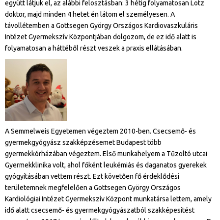
együtt látjuk el, az alábbi felosztásban: 3 hétig folyamatosan Lotz
doktor, majd minden 4 hetet én látom el személyesen. A
távollétemben a Gottsegen György Országos Kardiovaszkuláris
Intézet Gyermekszív Központjában dolgozom, de ez idő alatt is
folyamatosan a háttéből részt veszek a praxis ellátásában.
A Semmelweis Egyetemen végeztem 2010-ben. Csecsemő- és
gyermekgyógyász szakképzésemet Budapest több
gyermekkórházában végeztem. Első munkahelyem a Tűzoltó utcai
Gyermekklinika volt, ahol főként leukémiás és daganatos gyerekek
gyógyításában vettem részt. Ezt követően fő érdeklődési
területemnek megfelelően a Gottsegen György Országos
Kardiológiai Intézet Gyermekszív Központ munkatársa lettem, amely
idő alatt csecsemő- és gyermekgyógyászatból szakképesítést